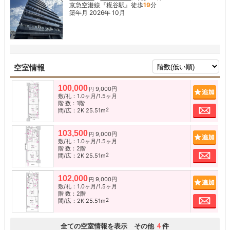
京急空港線
『
糀谷駅
』徒歩
19
分
築年月 2026年 10月
空室情報
100,000
9,000円
追加
円
敷/礼：1.0ヶ月/1.5ヶ月
階 数：1階
お問
2
間/広：2K 25.51m
103,500
9,000円
追加
円
敷/礼：1.0ヶ月/1.5ヶ月
階 数：2階
お問
2
間/広：2K 25.51m
102,000
9,000円
追加
円
敷/礼：1.0ヶ月/1.5ヶ月
階 数：2階
お問
2
間/広：2K 25.51m
全ての空室情報を表示 その他
件
4