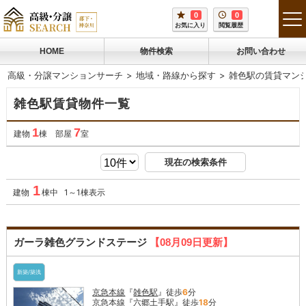
0
0
tog
お気に入り
閲覧履歴
me
HOME
物件検索
お問い合わせ
高級・分譲マンションサーチ
地域・路線から探す
雑色駅の賃貸マン
雑色駅賃貸物件一覧
1
7
建物
棟 部屋
室
現在の検索条件
1
建物
棟中 1～1棟表示
ガーラ雑色グランドステージ
【08月09日更新】
新築/築浅
京急本線
『
雑色駅
』徒歩
6
分
京急本線
『
六郷土手駅
』徒歩
18
分