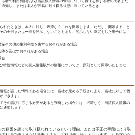
する者の利用目的および当該個人情報の管理について責任を有する者の氏名また
に通知し、または本人が容易に知り得る状態に置いているとき
られたときは、本人に対し、遅滞なくこれを開示します。ただし、開示すること
その全部または一部を開示しないこともあり、開示しない決定をした場合には、
財産その他の権利利益を害するおそれがある場合
支障を及ぼすおそれがある場合
場合
び特性情報などの個人情報以外の情報については、原則として開示いたしませ
情報が誤った情報である場合には、当社が定める手続きにより、当社に対して個
ができます。
てその請求に応じる必要があると判断した場合には、遅滞なく、当該個人情報の
に通知します。
的の範囲を超えて取り扱われているという理由、または不正の手段により取
その利用の停止または消去（以下、「利用停止等」といいます。）を求めら