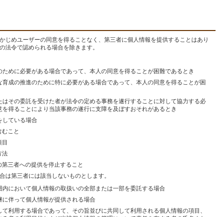
かじめユーザーの同意を得ることなく、第三者に個人情報を提供することはあり
の法令で認められる場合を除きます。
のために必要がある場合であって、本人の同意を得ることが困難であるとき
な育成の推進のために特に必要がある場合であって、本人の同意を得ることが困
たはその委託を受けた者が法令の定める事務を遂行することに対して協力する必
意を得ることにより当該事務の遂行に支障を及ぼすおそれがあるとき
をしている場合
含むこと
項目
方法
の第三者への提供を停止すること
合は第三者には該当しないものとします。
囲内において個人情報の取扱いの全部または一部を委託する場合
継に伴って個人情報が提供される場合
して利用する場合であって、その旨並びに共同して利用される個人情報の項目、