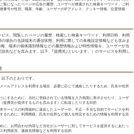
ご覧になったページや広告の履歴、ユーザーが検索された検索キーワード、ご利
便番号や性別、職業、年齢、ユーザーのIPアドレス、クッキー情報、位置情報、
ービス、閲覧したページの履歴、検索した検索キーワード、利用日時、利用
用の場合の当該端末の通信状態、利用に際しての各種設定情報なども含みま
情報、端末の個体識別情報などの履歴情報および特性情報を、ユーザーが当
配信先などを含みます。以下、｢提携先｣といいます。）のサービスを利用し
。
的
、以下のとおりです。
メールアドレスを利用する場合、必要に応じて連絡したりするため、氏名や住所
うにするために、当社に登録されている情報を入力画面に表示させたり、ユーザ
（提携先が提供するものも含みます）に転送したりする目的
本サービスの利用規約に違反したユーザーや、不正・不当な目的でサービスを利
するために、利用態様、氏名や住所など個人を特定するための情報を利用する目
めに、お問合わせ内容など当社がユーザーに対してサービスを提供するにあたっ
ス利用状況、連絡先情報などを利用する目的