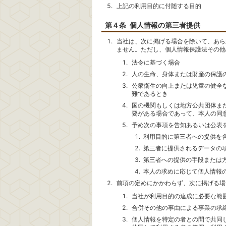
上記の利用目的に付随する目的
第４条 個人情報の第三者提供
当社は、次に掲げる場合を除いて、あら
ません。ただし、個人情報保護法その他
法令に基づく場合
人の生命、身体または財産の保護
公衆衛生の向上または児童の健全
難であるとき
国の機関もしくは地方公共団体ま
要がある場合であって、本人の同
予め次の事項を告知あるいは公表
利用目的に第三者への提供を
第三者に提供されるデータの
第三者への提供の手段または
本人の求めに応じて個人情報
前項の定めにかかわらず、次に掲げる場
当社が利用目的の達成に必要な範
合併その他の事由による事業の承
個人情報を特定の者との間で共同