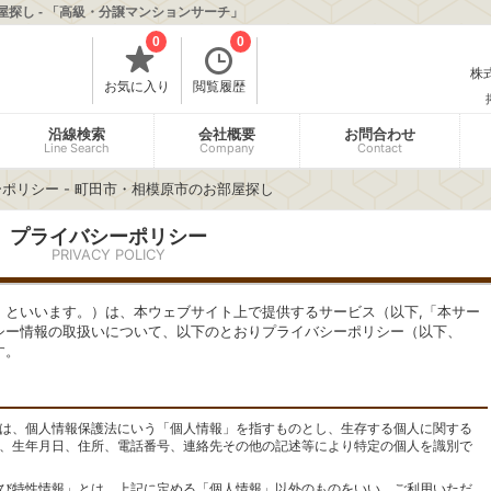
屋探し - 「高級・分譲マンションサーチ」
0
0
株式
お気に入り
閲覧履歴
沿線検索
会社概要
お問合わせ
Line Search
Company
Contact
ポリシー - 町田市・相模原市のお部屋探し
プライバシーポリシー
PRIVACY POLICY
」といいます。）は、本ウェブサイト上で提供するサービス（以下,「本サー
シー情報の取扱いについて、以下のとおりプライバシーポリシー（以下、
す。
は、個人情報保護法にいう「個人情報」を指すものとし、生存する個人に関する
、生年月日、住所、電話番号、連絡先その他の記述等により特定の個人を識別で
び特性情報」とは、上記に定める「個人情報」以外のものをいい、ご利用いただ