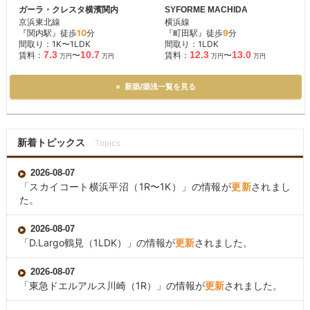
ガーラ・クレスタ横濱関内
SYFORME MACHIDA
京浜東北線
横浜線
『関内駅』徒歩
10
分
『町田駅』徒歩
9
分
間取り：1K〜1LDK
間取り：1LDK
7.3
10.7
12.3
13.0
賃料：
〜
賃料：
〜
万円
万円
万円
万円
» 新築/築浅一覧を見る
新着トピックス
Topics
2026-08-07
「
スカイコート横浜平沼
（1R〜1K）」の情報が
更新
されまし
た。
2026-08-07
「
D.Largo鶴見
（1LDK）」の情報が
更新
されました。
2026-08-07
「
東急ドエルアルス川崎
（1R）」の情報が
更新
されました。