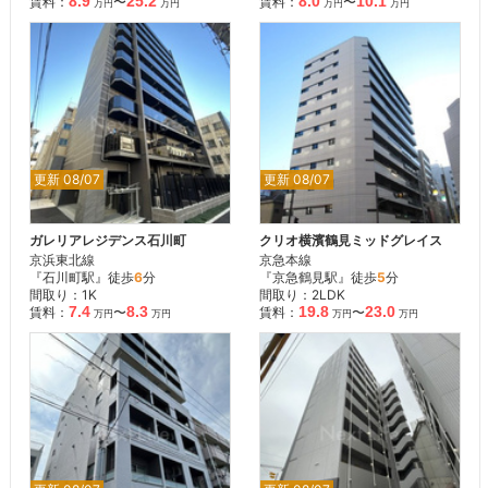
8.9
25.2
8.0
10.1
賃料：
〜
賃料：
〜
万円
万円
万円
万円
更新 08/07
更新 08/07
ガレリアレジデンス石川町
クリオ横濱鶴見ミッドグレイス
京浜東北線
京急本線
『石川町駅』徒歩
6
分
『京急鶴見駅』徒歩
5
分
間取り：1K
間取り：2LDK
7.4
8.3
19.8
23.0
賃料：
〜
賃料：
〜
万円
万円
万円
万円