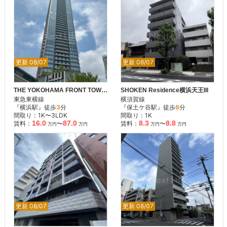
更新 08/07
更新 08/07
THE YOKOHAMA FRONT TOWER
SHOKEN Residence横浜天王III
東急東横線
横須賀線
『横浜駅』徒歩
3
分
『保土ケ谷駅』徒歩
6
分
間取り：1K〜3LDK
間取り：1K
16.0
87.0
8.3
8.8
賃料：
〜
賃料：
〜
万円
万円
万円
万円
更新 08/07
更新 08/07