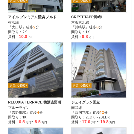
更新 08/07
更新 08/07
アイル プレミアム横浜 ノルド
CREST TAPP川崎I
横浜線
京浜東北線
『大口駅』徒歩
2
分
『川崎駅』徒歩
8
分
間取り：2K
間取り：1K
10.0
9.8
賃料：
賃料：
万円
万円
更新 08/07
更新 08/07
RELUXIA TERRACE 横濱吉野町
ジェイグラン国立
ブルーライン
南武線
『吉野町駅』徒歩
4
分
『西国立駅』徒歩
12
分
間取り：1K
間取り：2LDK〜2SLDK
6.5
8.5
17.0
19.8
賃料：
〜
賃料：
〜
万円
万円
万円
万円