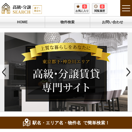
0
0
tog
お気に入り
閲覧履歴
me
HOME
物件検索
お問い合わせ
駅名・エリア名・物件名
で簡単検索！