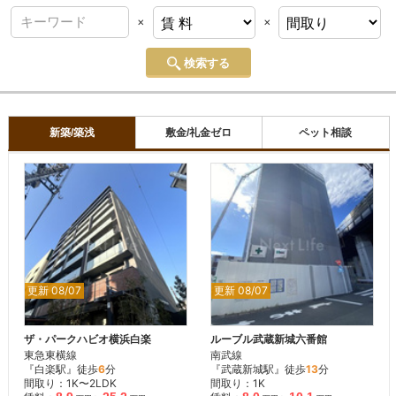
×
×
検索する
新築/築浅
敷金/礼金ゼロ
ペット相談
更新 08/07
更新 08/07
ザ・パークハビオ横浜白楽
ルーブル武蔵新城六番館
東急東横線
南武線
『白楽駅』徒歩
6
分
『武蔵新城駅』徒歩
13
分
間取り：1K〜2LDK
間取り：1K