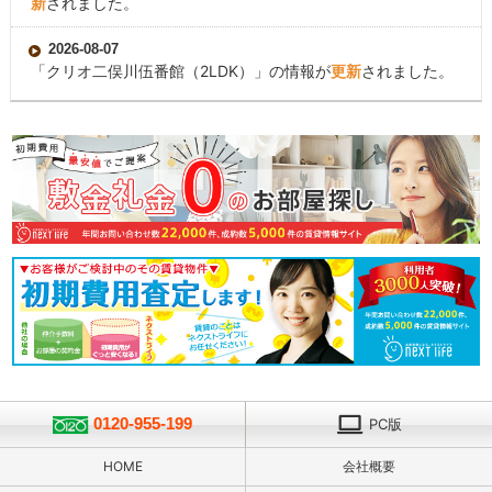
新
されました。
2026-08-07
「
クリオ二俣川伍番館
（2LDK）」の情報が
更新
されました。
0120-955-199
PC版
HOME
会社概要