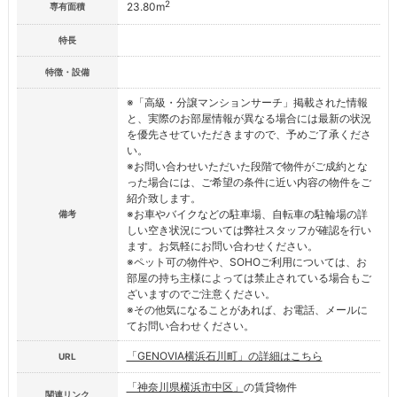
2
23.80m
専有面積
特長
特徴・設備
※「高級・分譲マンションサーチ」掲載された情報
と、実際のお部屋情報が異なる場合には最新の状況
を優先させていただきますので、予めご了承くださ
い。
※お問い合わせいただいた段階で物件がご成約とな
った場合には、ご希望の条件に近い内容の物件をご
紹介致します。
※お車やバイクなどの駐車場、自転車の駐輪場の詳
備考
しい空き状況については弊社スタッフが確認を行い
ます。お気軽にお問い合わせください。
※ペット可の物件や、SOHOご利用については、お
部屋の持ち主様によっては禁止されている場合もご
ざいますのでご注意ください。
※その他気になることがあれば、お電話、メールに
てお問い合わせください。
「GENOVIA横浜石川町」の詳細はこちら
URL
「神奈川県横浜市中区」
の賃貸物件
関連リンク