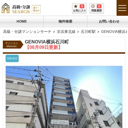
0
0
tog
お気に入り
閲覧履歴
me
HOME
物件検索
お問い合わせ
高級・分譲マンションサーチ
京浜東北線
石川町駅
GENOVIA横浜
GENOVIA横浜石川町
マンション
Mansion
【08月09日更新】
新築/築浅