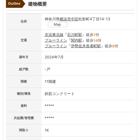
建物概要
Outline
神奈川県
横浜市中区
松影町4丁目14-13
住所
Map
京浜東北線
『
石川町駅
』徒歩
分
7
ブルーライン
『
関内駅
』徒歩
分
14
交通
ブルーライン
『
伊勢佐木長者町駅
』徒歩
分
9
2024年7月
築年月
-戸
総戸数
11階建
階建
鉄筋コンクリート
種別/構造
*****
賃料
*****
共益費/管理費
1K
間取り