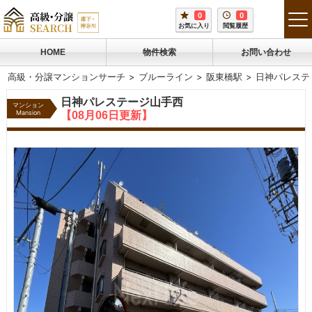
0
0
tog
お気に入り
閲覧履歴
me
HOME
物件検索
お問い合わせ
高級・分譲マンションサーチ
ブルーライン
阪東橋駅
日神パレステ
日神パレステージ山手西
マンション
Mansion
【08月06日更新】