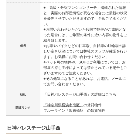
※「高級・分譲マンションサーチ」掲載された情報
と、実際のお部屋情報が異なる場合には最新の状況
を優先させていただきますので、予めご了承くださ
い。
※お問い合わせいただいた段階で物件がご成約とな
った場合には、ご希望の条件に近い内容の物件をご
紹介致します。
※お車やバイクなどの駐車場、自転車の駐輪場の詳
備考
しい空き状況については弊社スタッフが確認を行い
ます。お気軽にお問い合わせください。
※ペット可の物件や、SOHOご利用については、お
部屋の持ち主様によっては禁止されている場合もご
ざいますのでご注意ください。
※その他気になることがあれば、お電話、メールに
てお問い合わせください。
「日神パレステージ山手西」の詳細はこちら
URL
「神奈川県横浜市南区」
の賃貸物件
関連リンク
ブルーライン「阪東橋駅」
の賃貸物件
日神パレステージ山手西