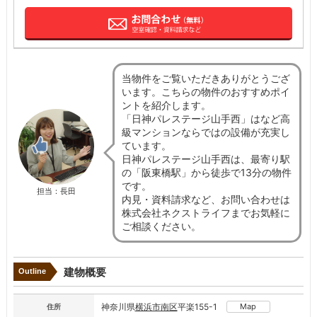
当物件をご覧いただきありがとうござ
います。こちらの物件のおすすめポイ
ントを紹介します。
「日神パレステージ山手西」はなど高
級マンションならではの設備が充実し
ています。
日神パレステージ山手西は、最寄り駅
の「阪東橋駅」から徒歩で13分の物件
です。
担当：長田
内見・資料請求など、お問い合わせは
株式会社ネクストライフまでお気軽に
ご相談ください。
建物概要
Outline
神奈川県
横浜市南区
平楽155-1
Map
住所