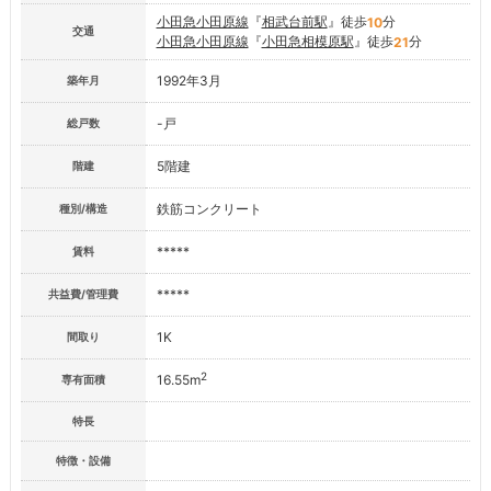
小田急小田原線
『
相武台前駅
』徒歩
分
10
交通
小田急小田原線
『
小田急相模原駅
』徒歩
分
21
1992年3月
築年月
-戸
総戸数
5階建
階建
鉄筋コンクリート
種別/構造
*****
賃料
*****
共益費/管理費
1K
間取り
2
16.55m
専有面積
特長
特徴・設備