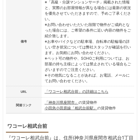
※「高級・分譲マンションサーチ」掲載された情報
と、実際のお部屋情報が異なる場合には最新の状況
を優先させていただきますので、予めご了承くださ
い。
※お問い合わせいただいた段階で物件がご成約とな
った場合には、ご希望の条件に近い内容の物件をご
紹介致します。
※お車やバイクなどの駐車場、自転車の駐輪場の詳
備考
しい空き状況については弊社スタッフが確認を行い
ます。お気軽にお問い合わせください。
※ペット可の物件や、SOHOご利用については、お
部屋の持ち主様によっては禁止されている場合もご
ざいますのでご注意ください。
※その他気になることがあれば、お電話、メールに
てお問い合わせください。
「ワコーレ相武台前」の詳細はこちら
URL
「神奈川県座間市」
の賃貸物件
関連リンク
小田急小田原線「相武台前駅」
の賃貸物件
ワコーレ相武台前
『ワコーレ相武台前』は、住所(神奈川県座間市相武台1丁目