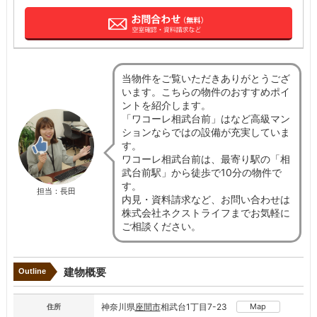
当物件をご覧いただきありがとうござ
います。こちらの物件のおすすめポイ
ントを紹介します。
「ワコーレ相武台前」はなど高級マン
ションならではの設備が充実していま
す。
ワコーレ相武台前は、最寄り駅の「相
武台前駅」から徒歩で10分の物件で
す。
担当：長田
内見・資料請求など、お問い合わせは
株式会社ネクストライフまでお気軽に
ご相談ください。
建物概要
Outline
神奈川県
座間市
相武台1丁目7-23
Map
住所