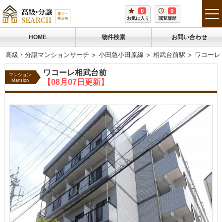
0
0
tog
お気に入り
閲覧履歴
me
HOME
物件検索
お問い合わせ
高級・分譲マンションサーチ
小田急小田原線
相武台前駅
ワコーレ
ワコーレ相武台前
マンション
Mansion
【08月07日更新】