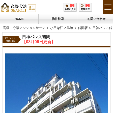
0
0
tog
お気に入り
閲覧履歴
me
HOME
物件検索
お問い合わせ
高級・分譲マンションサーチ
小田急江ノ島線
鶴間駅
日神パレス鶴
日神パレス鶴間
マンション
Mansion
【08月06日更新】