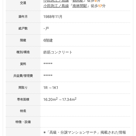
小田急江ノ島線
『
鶴間駅
』徒歩
分
5
交通
小田急江ノ島線
『
南林間駅
』徒歩
分
17
1988年11月
築年月
-戸
総戸数
6階建
階建
鉄筋コンクリート
種別/構造
*****
賃料
*****
共益費/管理費
1R ～1K1
間取り
2
2
16.20m
～17.34m
専有面積
特長
特徴・設備
※「高級・分譲マンションサーチ」掲載された情報