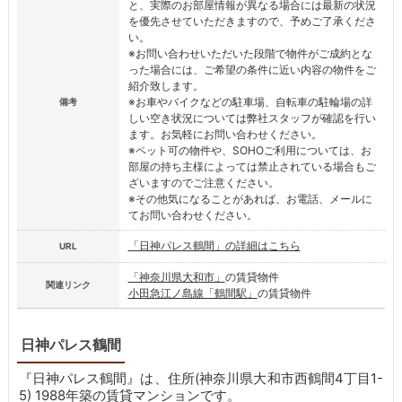
と、実際のお部屋情報が異なる場合には最新の状況
を優先させていただきますので、予めご了承くださ
い。
※お問い合わせいただいた段階で物件がご成約とな
った場合には、ご希望の条件に近い内容の物件をご
紹介致します。
※お車やバイクなどの駐車場、自転車の駐輪場の詳
備考
しい空き状況については弊社スタッフが確認を行い
ます。お気軽にお問い合わせください。
※ペット可の物件や、SOHOご利用については、お
部屋の持ち主様によっては禁止されている場合もご
ざいますのでご注意ください。
※その他気になることがあれば、お電話、メールに
てお問い合わせください。
「日神パレス鶴間」の詳細はこちら
URL
「神奈川県大和市」
の賃貸物件
関連リンク
小田急江ノ島線「鶴間駅」
の賃貸物件
日神パレス鶴間
『日神パレス鶴間』は、住所(神奈川県大和市西鶴間4丁目1-
5) 1988年築の賃貸マンションです。