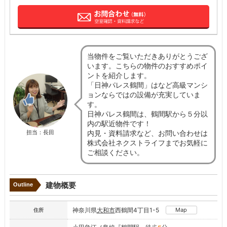
当物件をご覧いただきありがとうござ
います。こちらの物件のおすすめポイ
ントを紹介します。
「日神パレス鶴間」はなど高級マンシ
ョンならではの設備が充実していま
す。
日神パレス鶴間は、鶴間駅から５分以
内の駅近物件です！
内見・資料請求など、お問い合わせは
担当：長田
株式会社ネクストライフまでお気軽に
ご相談ください。
建物概要
Outline
神奈川県
大和市
西鶴間4丁目1-5
Map
住所