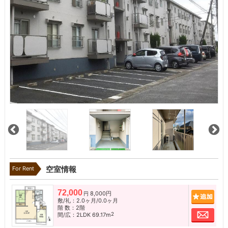
For Rent
空室情報
72,000
8,000円
追加
円
敷/礼：2.0ヶ月/0.0ヶ月
階 数：2階
お問
2
間/広：2LDK 69.17m