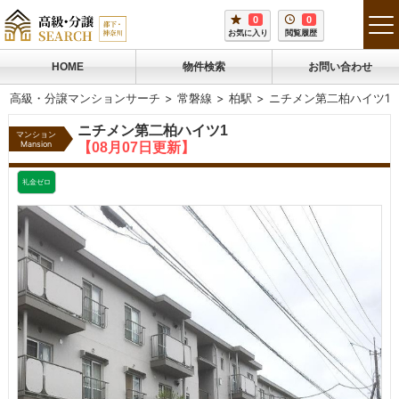
0
0
tog
お気に入り
閲覧履歴
me
HOME
物件検索
お問い合わせ
高級・分譲マンションサーチ
常磐線
柏駅
ニチメン第二柏ハイツ1
ニチメン第二柏ハイツ1
マンション
Mansion
【08月07日更新】
礼金ゼロ