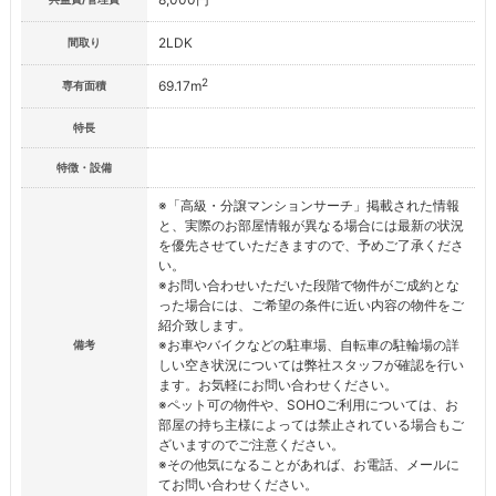
2LDK
間取り
2
69.17m
専有面積
特長
特徴・設備
※「高級・分譲マンションサーチ」掲載された情報
と、実際のお部屋情報が異なる場合には最新の状況
を優先させていただきますので、予めご了承くださ
い。
※お問い合わせいただいた段階で物件がご成約とな
った場合には、ご希望の条件に近い内容の物件をご
紹介致します。
※お車やバイクなどの駐車場、自転車の駐輪場の詳
備考
しい空き状況については弊社スタッフが確認を行い
ます。お気軽にお問い合わせください。
※ペット可の物件や、SOHOご利用については、お
部屋の持ち主様によっては禁止されている場合もご
ざいますのでご注意ください。
※その他気になることがあれば、お電話、メールに
てお問い合わせください。