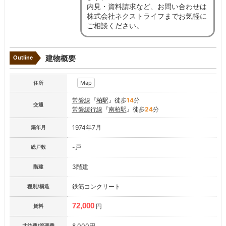
内見・資料請求など、お問い合わせは
株式会社ネクストライフまでお気軽に
ご相談ください。
建物概要
Outline
Map
住所
常磐線
『
柏駅
』徒歩
14
分
交通
常磐緩行線
『
南柏駅
』徒歩
24
分
1974年7月
築年月
-戸
総戸数
3階建
階建
鉄筋コンクリート
種別/構造
72,000
円
賃料
8,000円
共益費/管理費