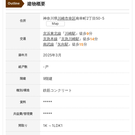
建物概要
Outline
神奈川県
川崎市幸区
南幸町2丁目50-5
住所
Map
京浜東北線
『
川崎駅
』徒歩
分
9
京急本線
『
京急川崎駅
』徒歩
分
14
交通
南武線
『
矢向駅
』徒歩
分
15
2025年3月
築年月
-戸
総戸数
9階建
階建
鉄筋コンクリート
種別/構造
*****
賃料
*****
共益費/管理費
1K ～1LDK1
間取り