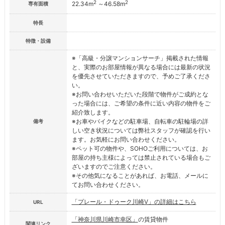
2
2
22.34m
～46.58m
専有面積
特長
特徴・設備
※「高級・分譲マンションサーチ」掲載された情報
と、実際のお部屋情報が異なる場合には最新の状況
を優先させていただきますので、予めご了承くださ
い。
※お問い合わせいただいた段階で物件がご成約とな
った場合には、ご希望の条件に近い内容の物件をご
紹介致します。
※お車やバイクなどの駐車場、自転車の駐輪場の詳
備考
しい空き状況については弊社スタッフが確認を行い
ます。お気軽にお問い合わせください。
※ペット可の物件や、SOHOご利用については、お
部屋の持ち主様によっては禁止されている場合もご
ざいますのでご注意ください。
※その他気になることがあれば、お電話、メールに
てお問い合わせください。
「プレール・ドゥーク川崎V」の詳細はこちら
URL
「神奈川県川崎市幸区」
の賃貸物件
関連リンク