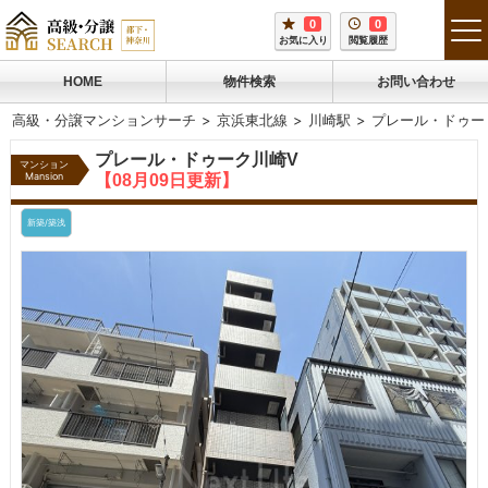
0
0
tog
お気に入り
閲覧履歴
me
HOME
物件検索
お問い合わせ
高級・分譲マンションサーチ
京浜東北線
川崎駅
プレール・ドゥー
プレール・ドゥーク川崎V
マンション
Mansion
【08月09日更新】
新築/築浅