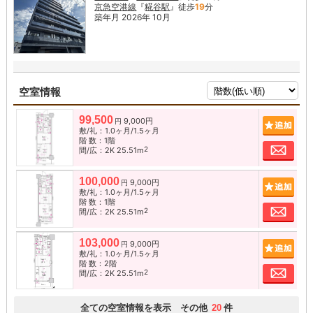
京急空港線
『
糀谷駅
』徒歩
19
分
築年月 2026年 10月
空室情報
99,500
9,000円
追加
円
敷/礼：1.0ヶ月/1.5ヶ月
階 数：1階
お問
2
間/広：2K 25.51m
100,000
9,000円
追加
円
敷/礼：1.0ヶ月/1.5ヶ月
階 数：1階
お問
2
間/広：2K 25.51m
103,000
9,000円
追加
円
敷/礼：1.0ヶ月/1.5ヶ月
階 数：2階
お問
2
間/広：2K 25.51m
全ての空室情報を表示 その他
件
20