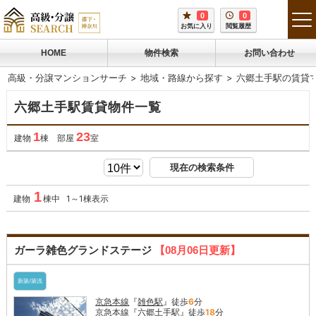
0
0
tog
お気に入り
閲覧履歴
me
HOME
物件検索
お問い合わせ
高級・分譲マンションサーチ
地域・路線から探す
六郷土手駅の賃貸
六郷土手駅賃貸物件一覧
1
23
建物
棟 部屋
室
現在の検索条件
1
建物
棟中 1～1棟表示
ガーラ雑色グランドステージ
【08月06日更新】
新築/築浅
京急本線
『
雑色駅
』徒歩
6
分
京急本線
『
六郷土手駅
』徒歩
18
分