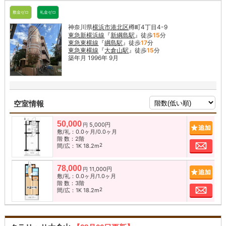
敷金ゼロ
礼金ゼロ
神奈川県
横浜市港北区
樽町4丁目4-9
東急新横浜線
『
新綱島駅
』徒歩
15
分
東急東横線
『
綱島駅
』徒歩
17
分
東急東横線
『
大倉山駅
』徒歩
15
分
築年月 1996年 9月
空室情報
50,000
5,000円
追加
円
敷/礼：0.0ヶ月/0.0ヶ月
階 数：2階
お問
2
間/広：1K 18.2m
78,000
11,000円
追加
円
敷/礼：0.0ヶ月/1.0ヶ月
階 数：3階
お問
2
間/広：1K 18.2m