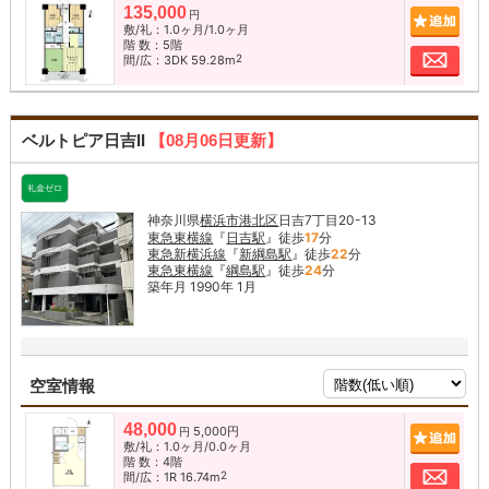
135,000
追加
円
敷/礼：1.0ヶ月/1.0ヶ月
階 数：5階
お問
2
間/広：3DK 59.28m
ベルトピア日吉II
【08月06日更新】
礼金ゼロ
神奈川県
横浜市港北区
日吉7丁目20-13
東急東横線
『
日吉駅
』徒歩
17
分
東急新横浜線
『
新綱島駅
』徒歩
22
分
東急東横線
『
綱島駅
』徒歩
24
分
築年月 1990年 1月
空室情報
48,000
5,000円
追加
円
敷/礼：1.0ヶ月/0.0ヶ月
階 数：4階
お問
2
間/広：1R 16.74m