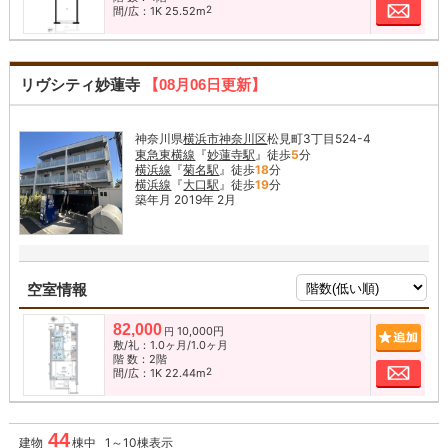
お問
2
間/広：1K 25.52m
リヴシティ妙蓮寺
【08月06日更新】
神奈川県
横浜市神奈川区
松見町3丁目524-4
東急東横線
『
妙蓮寺駅
』徒歩
5
分
横浜線
『
菊名駅
』徒歩
18
分
横浜線
『
大口駅
』徒歩
19
分
築年月 2019年 2月
空室情報
82,000
10,000円
追加
円
敷/礼：1.0ヶ月/1.0ヶ月
階 数：2階
お問
2
間/広：1K 22.44m
44
建物
棟中 1～10棟表示