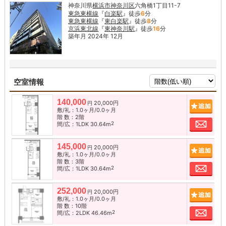
神奈川県
横浜市神奈川区
六角橋1丁目11-7
東急東横線
『
白楽駅
』徒歩
6
分
東急東横線
『
東白楽駅
』徒歩
8
分
京浜東北線
『
東神奈川駅
』徒歩
16
分
築年月 2024年 12月
空室情報
140,000
20,000円
追加
円
敷/礼：1.0ヶ月/0.0ヶ月
階 数：2階
お問
2
間/広：1LDK 30.64m
145,000
20,000円
追加
円
敷/礼：1.0ヶ月/0.0ヶ月
階 数：3階
お問
2
間/広：1LDK 30.64m
252,000
20,000円
追加
円
敷/礼：1.0ヶ月/0.0ヶ月
階 数：10階
お問
2
間/広：2LDK 46.46m