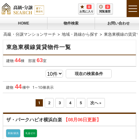
0
0
tog
お気に入り
閲覧履歴
me
HOME
物件検索
お問い合わせ
高級・分譲マンションサーチ
地域・路線から探す
東急東横線の賃貸
東急東横線賃貸物件一覧
44
63
建物
棟 部屋
室
現在の検索条件
44
建物
棟中 1～10棟表示
1
2
3
4
5
次へ »
ザ・パークハビオ横浜白楽
【08月06日更新】
新築/築浅
礼金ゼロ