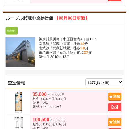
ルーブル武蔵中原参番館
【08月06日更新】
敷金ゼロ
神奈川県
川崎市中原区
宮内4丁目19-1
南武線
『
武蔵中原駅
』徒歩
14
分
南武線
『
武蔵新城駅
』徒歩
20
分
東急東横線
『
新丸子駅
』徒歩
27
分
築年月 2019年 12月
空室情報
85,000
10,000円
追加
円
敷/礼：0.0ヶ月/1.0ヶ月
階 数：2階
お問
2
間/広：1K 25.52m
100,500
9,500円
追加
円
敷/礼：0.0ヶ月/1.0ヶ月
階 数：4階