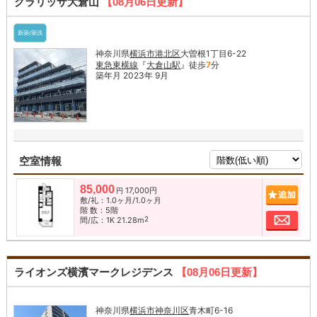
クラリッサ大倉山
【08月06日更新】
新築/築浅
神奈川県
横浜市港北区
大曽根1丁目6-22
東急東横線
『
大倉山駅
』徒歩
7
分
築年月 2023年 9月
空室情報
85,000
17,000円
追加
円
敷/礼：1.0ヶ月/1.0ヶ月
階 数：5階
お問
2
間/広：1K 21.28m
ライオンズ横濱マークレジデンス
【08月06日更新】
神奈川県
横浜市神奈川区
青木町6-16