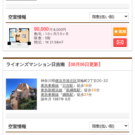
空室情報
90,000
8,000円
追加
円
敷/礼：1.0ヶ月/1.0ヶ月
階 数：5階
お問
2
間/広：1K 21.58m
ライオンズマンション日吉南
【08月06日更新】
神奈川県
横浜市港北区
箕輪町2丁目20-32
東急東横線
『
日吉駅
』徒歩
18
分
東急新横浜線
『
新綱島駅
』徒歩
20
分
東急東横線
『
綱島駅
』徒歩
21
分
築年月 1987年 6月
空室情報