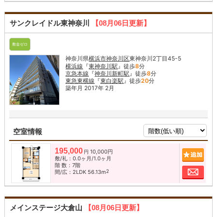
サンクレイドル東神奈川
【08月06日更新】
敷金ゼロ
神奈川県
横浜市神奈川区
東神奈川2丁目45-5
横浜線
『
東神奈川駅
』徒歩
8
分
京急本線
『
神奈川新町駅
』徒歩
8
分
東急東横線
『
東白楽駅
』徒歩
20
分
築年月 2017年 2月
空室情報
195,000
10,000円
追加
円
敷/礼：0.0ヶ月/1.0ヶ月
階 数：7階
お問
2
間/広：2LDK 56.13m
メインステージ大倉山
【08月06日更新】