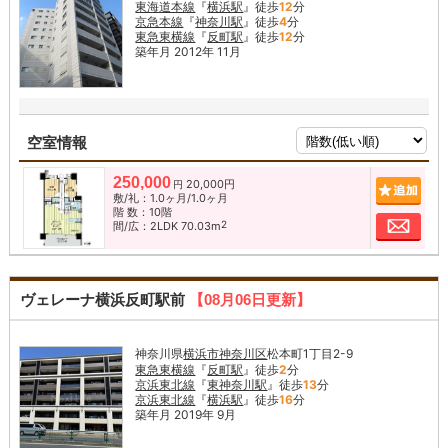
東海道本線
『
横浜駅
』徒歩
12
分
京急本線
『
神奈川駅
』徒歩
4
分
東急東横線
『
反町駅
』徒歩
12
分
築年月 2012年 11月
空室情報
250,000
20,000円
追加
円
敷/礼：1.0ヶ月/1.0ヶ月
階 数：10階
お問
2
間/広：2LDK 70.03m
ヴェレーナ横浜反町駅前
【08月06日更新】
神奈川県
横浜市神奈川区
松本町1丁目2-9
東急東横線
『
反町駅
』徒歩
2
分
京浜東北線
『
東神奈川駅
』徒歩
13
分
京浜東北線
『
横浜駅
』徒歩
16
分
築年月 2019年 9月